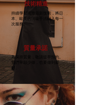
技術精進
持續學習國際最新技術，將日
本、歐美的頂級手法融入每一
次服務。
質量承諾
為保持質量，敬請提早預約。
我們寧願少做，也要做到最
好。