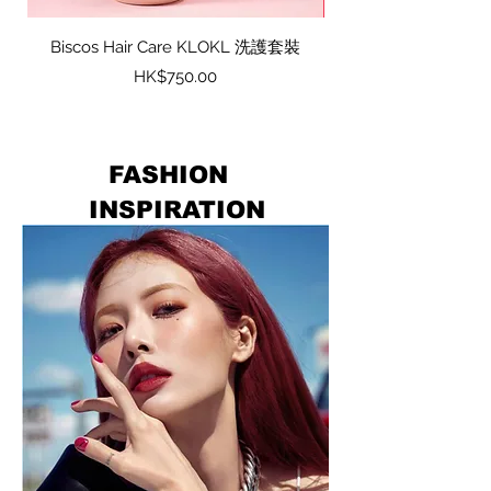
Biscos Hair Care KLOKL 洗護套裝
韓國SASAKI泡泡
價格
HK$750.00
FASHION
INSPIRATION