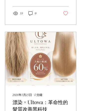
粹的亮色系，而是更多的
「低調奢華」風格。 從奶茶
灰到冷調棕，從焦糖色到冷
55
0
調金，這些顏色都有一個共
同特點：溫暖但不過分，個
性但不張揚。 作為一名專業
髮型師，我已經為許多客人
實現了這些流行色。今天，
我將為你詳細介紹 2026 年
春夏最流行的 5 種髮色，幫
助你找到最適合自己的顏
色。 趨勢 1：奶茶灰 - 低調
優雅的首選 奶茶灰是近年來
最持久的流行色。 它結合了
灰色的冷調和棕色的溫暖，
形成了一種獨特的「奶茶」
色調。 特點：低調、優雅、
顯膚色、百搭 適合人群：膚
色偏白或偏黃的女性、喜歡
低調風格的人、職場女性 護
2026年5月25日
∙
4
分鐘
理難度：中等。奶茶灰容易
漂染 × Ultowa：革命性的
褪色，需要定期補染和護
理。 搭配建議：奶茶灰適合
髮質改善黑科技