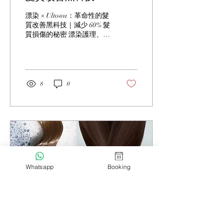
搭配簡約、優雅的服裝。米
色、白色、黑色都是很好的
漂染 × Ultowa：革命性的髮
搭配。 客人案例：客人 Lisa
質改善黑科技｜減少 60% 髮
一直想要一個低調但有個性
質損傷的秘密 漂染護理、髮
的髮色。我為她推薦了奶茶
質改善、Ultowa、高濃度水
灰。 結果她非常滿意，說這
素、髮質修復 漂染是追求時
個顏色讓她看起來更年輕、
尚髮色的必經之路，但隨之
更有氣質。 趨勢 2：冷調棕
而來的髮質受損也是許多人
- 溫暖中帶著高級感 冷調棕
的噩夢。 毛躁、乾枯、易
8
0
是 2026...
斷、無光澤——這些問題困
擾著無數漂染愛好者。 但如
果我告訴你，有一種革命性
的護理方法可以在漂染的同
時修復髮質，你會相信嗎？
Ultowa 高濃度水素護理 正
是這樣的存在。 它不是一個
簡單的護髮產品，而是一套
完整的髮質修復系統，專門
Whatsapp
Booking
為漂染後的受損髮質而生。
為什麼漂染會傷害髮質？ 漂
染的原理是使用氧化劑打開
髮鱗片，讓色素進入髮芯。
這個過程不可避免地會破壞