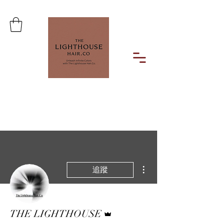
"Unleash Infinite Colors with The
Lighthouse Hair Co."
更多動作
追蹤
管理員
THE LIGHTHOUSE