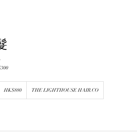
髮
計
300
880
港
HK$880
THE LIGHTHOUSE HAIR.CO
元