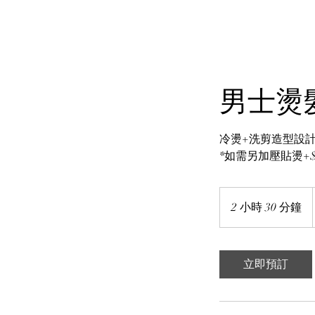
男士燙
冷燙+洗剪造型設
*如需另加壓貼燙+$
2 小時 30 分鐘
2
小
時
3
立即預訂
0
分
鐘